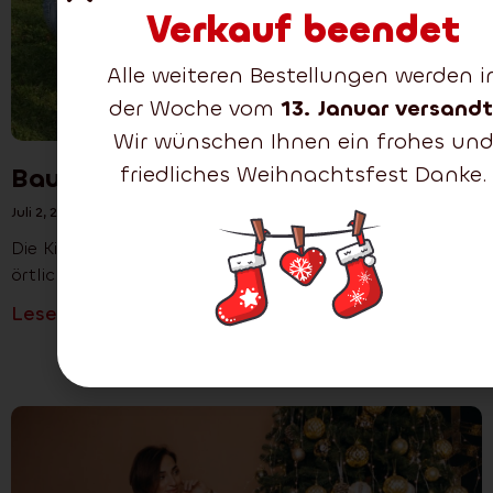
Verkauf beendet
Alle weiteren Bestellungen werden i
der Woche vom
13. Januar versandt
Wir wünschen Ihnen ein frohes un
friedliches Weihnachtsfest Danke.
Baumpflanzung in Šenov
Juli 2, 2024
Die Kinder von Šenov pflanzten unter Anleitung des
örtlichen Pfarrers auf dem Grundstück in
Lesen Sie mehr >