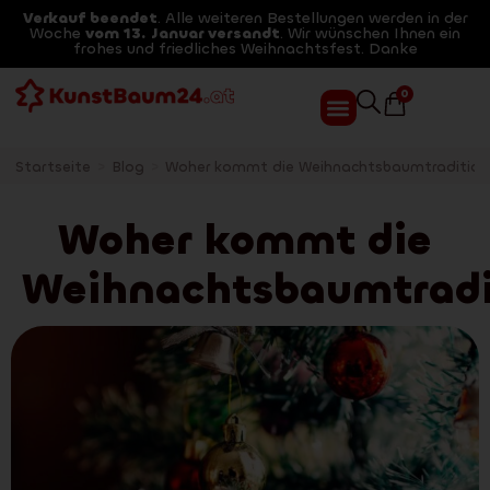
Verkauf beendet
. Alle weiteren Bestellungen werden in der
Woche
vom 13. Januar versandt
. Wir wünschen Ihnen ein
frohes und friedliches Weihnachtsfest. Danke
0
Startseite
>
Blog
>
Woher kommt die Weihnachtsbaumtradition
Woher kommt die
Weihnachtsbaumtradi