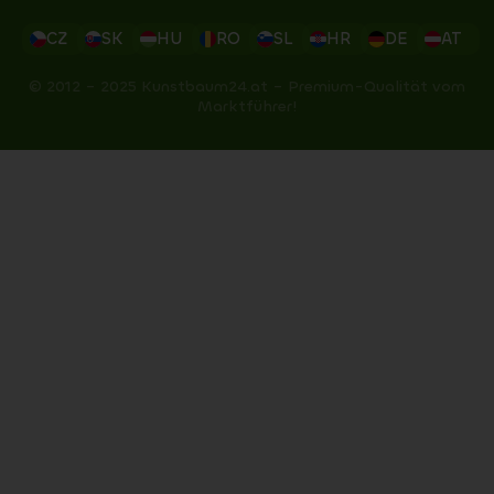
CZ
SK
HU
RO
SL
HR
DE
AT
© 2012 – 2025 Kunstbaum24.at – Premium-Qualität vom
Marktführer!