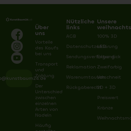
Nützliche
Unsere
Über
links
weihnacht
uns
AGB
100% 3D
Vorteile
Datenschutzerklärung
LED
des Kaufs
bei uns
Sendungsverfolgung
Extra dick
Transport
Reklamation
Zweifarbig
und
Zahlung
Warenumtausch
Verschneit
fo@kunstbaum24.de
Der
Rückgaberecht
2D + 3D
Unterschied
zwischen
Preiswert
einzelnen
Kränze
Arten von
Nadeln
Weihnachtsm
Häufig