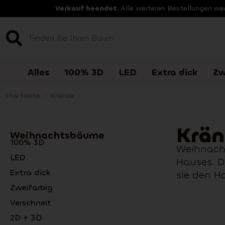
Verkauf beendet
. Alle weiteren Bestellungen w
Alles
100% 3D
LED
Extra dick
Zw
Startseite
>
Kränze
Krän
Weihnachtsbäume
100% 3D
Weihnacht
LED
Hauses. D
Extra dick
sie den H
Zweifarbig
Verschneit
2D + 3D