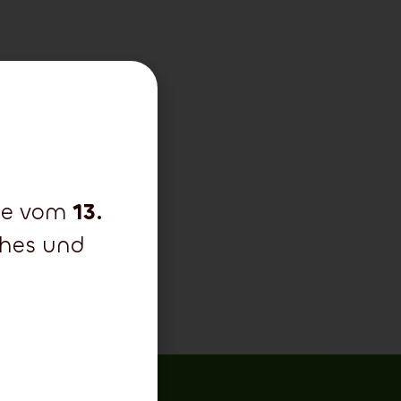
che vom
13.
ohes und