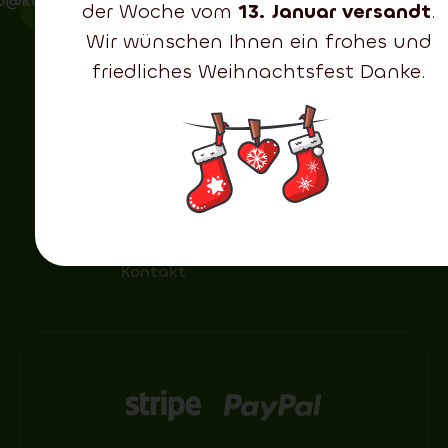
fo@kunstbaum24.de
der Woche vom
13. Januar versandt
.
Der
Rückgaberecht
2D + 3D
Wir wünschen Ihnen ein frohes und
Unterschied
zwischen
Preiswert
friedliches Weihnachtsfest Danke.
einzelnen
Kränze
Arten von
Nadeln
Weihnachtsm
Häufig
gestellte
Fragen
Blog
Kontakt