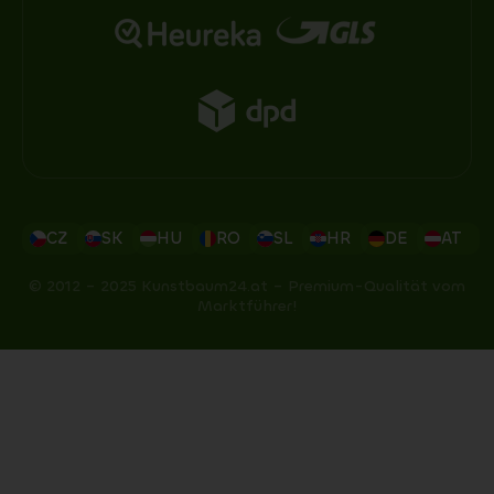
CZ
SK
HU
RO
SL
HR
DE
AT
© 2012 – 2025 Kunstbaum24.at – Premium-Qualität vom
Marktführer!