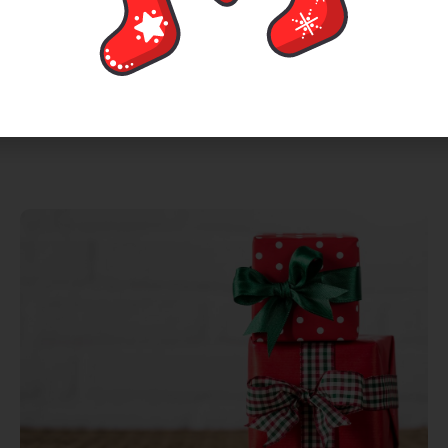
Juli 2, 2024
Zu Weihnachten gehören einige Bräuche und
Traditionen dazu. Kekse backen, Weihnachtslieder
singen, Märchen im
Lesen Sie mehr >