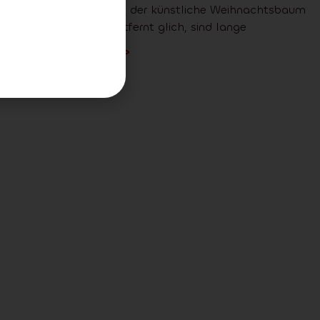
Die Zeiten, in denen der künstliche Weihnachtsbaum
dem echten nur entfernt glich, sind lange
Lesen Sie mehr >