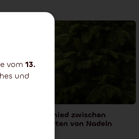
che vom
13.
ohes und
Der Unterschied zwischen
einzelnen Arten von Nadeln
Juli 2, 2024