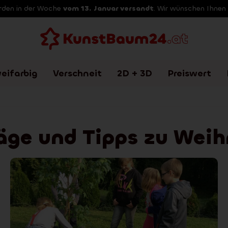
erden in der Woche
vom 13. Januar versandt
. Wir wünschen Ihnen
eifarbig
Verschneit
2D + 3D
Preiswert
äge und Tipps zu Wei