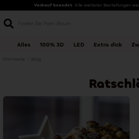
Verkauf beendet
. Alle weiteren Bestellungen w
Alles
100% 3D
LED
Extra dick
Zw
Startseite
>
Blog
Ratschl