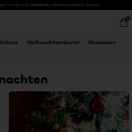
 ein frohes und friedliches Weihnachtsfest. Danke
0
Kränze
Weihnachtsmänner
Showroom
hnachten