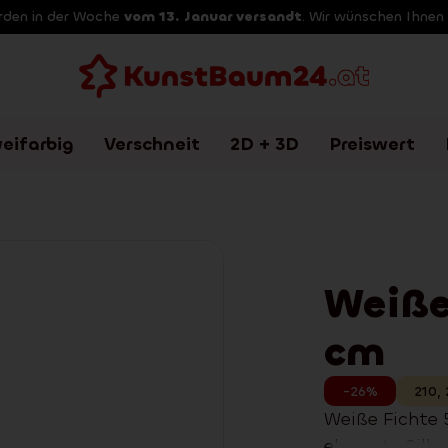
erden in der Woche
vom 13. Januar versandt
. Wir wünschen Ihnen
eifarbig
Verschneit
2D + 3D
Preiswert
Weiße
cm
-26%
210
,
Weiße Fichte
elegante Silh