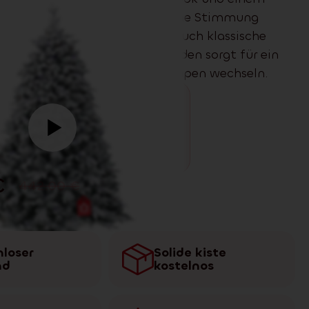
eeeffekt, der sofort winterliche Stimmung
Passt perfekt in moderne wie auch klassische
LED
‑Beleuchtung mit 500 Dioden sorgt für ein
nehmes Licht – ganz ohne Lampen wechseln.
€
442.00
€
loser
Solide kiste
nd
kostelnos