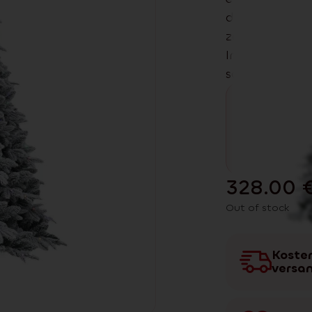
dezenten Schn
zaubert aus. 
Interieurs. Die
sanftes, ange
328.00
Out of stock
Kosten
versa