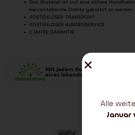
Das Material ist auf eine sichere Handhabu
hervorstehende Drähte gekratzt zu werden
KOSTENLOSER TRANSPORT
KOSTENLOSER KUNDENSERVICE
2 JAHRE GARANTIE
Mit jedem Kauf eines Weihnacht
eines lebenden Baums in der Nat
Alle wei
Januar 