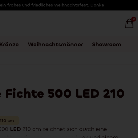
 ein frohes und friedliches Weihnachtsfest. Danke
0
Kränze
Weihnachtsmänner
Showroom
 Fichte 500 LED 210
210
cm
 500
LED
210 cm zeichnet sich durch eine
ouette und einen klassischen Look und einem