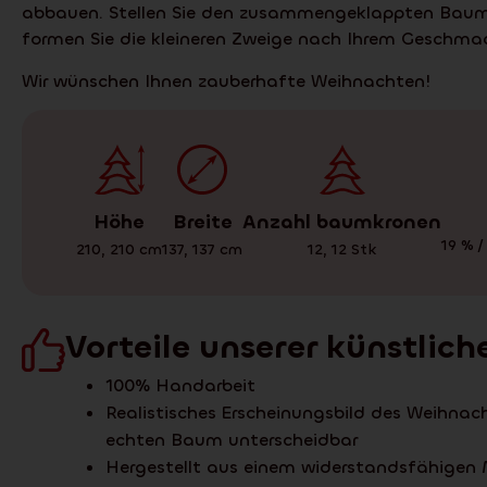
abbauen. Stellen Sie den zusammengeklappten Baum e
formen Sie die kleineren Zweige nach Ihrem Geschma
Wir wünschen Ihnen zauberhafte Weihnachten!
Höhe
Anzahl baumkronen
Breite
19 % /
210
,
210
cm
12
,
12
Stk
137
,
137
cm
Vorteile unserer künstli
100% Handarbeit
Realistisches Erscheinungsbild des Weihn
echten Baum unterscheidbar
Hergestellt aus einem widerstandsfähigen 