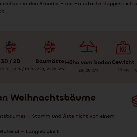
infach in den Ständer – die Hauptäste klappen sich au
ck.
3D / 2D
Baumäste
Gewicht
Höhe vom boden
 81 %
,
19 % / 81 %
2228
,
2228
Stk
19
kg
M
28
,
28
cm
chen Weihnachtsbäume
achtsbaumes – Stamm und Äste nicht von einem
Material – Langlebigkeit