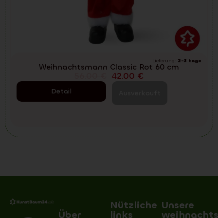
Lieferung:
2-3 tage
Weihnachtsmann Classic Rot 60 cm
56.00
€
42.00
€
Detail
Ausverkauft
Nützliche
Unsere
Über
links
weihnacht