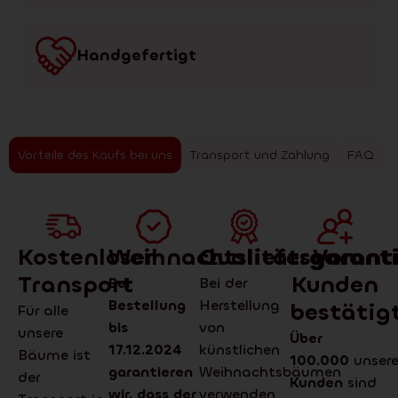
Handgefertigt
Vorteile des Kaufs bei uns
Transport und Zahlung
FAQ
Kostenloser
Weihnachtsliefergarant
Qualitätsgarant
Von
Transport
Kunden
Bei
Bei der
Bestellung
Herstellung
bestätig
Für alle
bis
von
unsere
Über
17.12.2024
künstlichen
Bäume ist
100.000
unser
garantieren
Weihnachtsbäumen
der
Kunden
sind
wir, dass der
verwenden