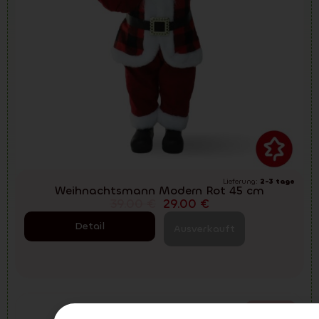
Lieferung:
2-3 tage
Weihnachtsmann Modern Rot 45 cm
39.00
€
29.00
€
Detail
Ausverkauft
-25%