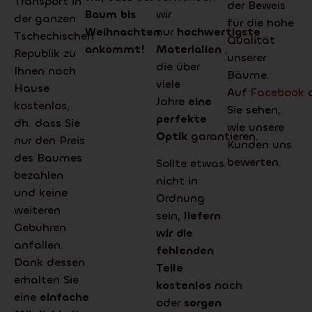
Transport in
der Beweis
Baum bis
wir
der ganzen
für die hohe
Weihnachten
nur
hochwertigste
Tschechischen
Qualität
ankommt!
Materialien
,
Republik zu
unserer
die über
Ihnen nach
Bäume.
viele
Hause
Auf
Facebook
Jahre
eine
kostenlos,
Sie sehen,
perfekte
dh. dass Sie
wie unsere
Optik
garantieren.
nur den Preis
Kunden uns
des Baumes
bewerten.
Sollte etwas
bezahlen
nicht in
und keine
Ordnung
weiteren
sein,
liefern
Gebühren
wir die
anfallen.
fehlenden
Dank dessen
Teile
erhalten Sie
kostenlos
nach
eine
einfache
oder
sorgen