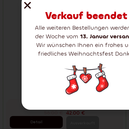
Verkauf beendet
Alle weiteren Bestellungen werden
der Woche vom
13. Januar versa
Wir wünschen Ihnen ein frohes 
friedliches Weihnachtsfest Dank
Lieferung:
2-3 tage
Weihnachtsmann Silber 60 cm
56.00
€
42.00
€
Detail
Ausverkauft