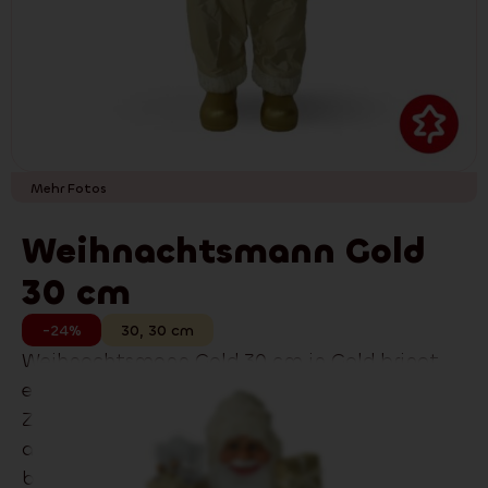
Mehr Fotos
Weihnachtsmann Gold
30 cm
-24%
30
,
30
cm
Weihnachtsmann Gold 30 cm in Gold bringt
eine verspielte Weihnachtsstimmung in Ihr
Zuhause. Die detailreiche Ausführung und
angenehme Materialien machen ihn zu einer
beliebten Dekoration.