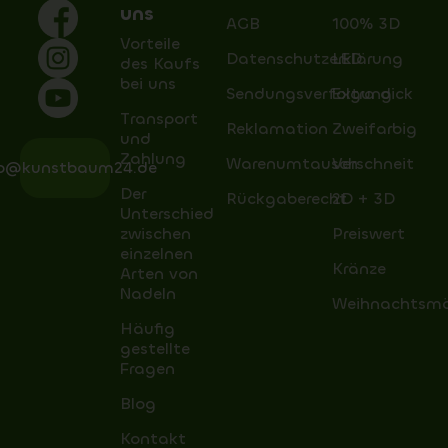
uns
AGB
100% 3D
Vorteile
Datenschutzerklärung
LED
des Kaufs
bei uns
Sendungsverfolgung
Extra dick
Transport
Reklamation
Zweifarbig
und
Zahlung
Warenumtausch
Verschneit
fo@kunstbaum24.de
Der
Rückgaberecht
2D + 3D
Unterschied
zwischen
Preiswert
einzelnen
Kränze
Arten von
Nadeln
Weihnachtsm
Häufig
gestellte
Fragen
Blog
Kontakt