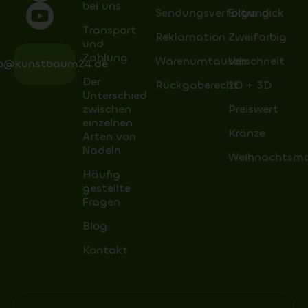
bei uns
Sendungsverfolgung
Extra dick
Transport
Reklamation
Zweifarbig
und
Zahlung
Warenumtausch
Verschneit
fo@kunstbaum24.de
Der
Rückgaberecht
2D + 3D
Unterschied
zwischen
Preiswert
einzelnen
Kränze
Arten von
Nadeln
Weihnachtsm
Häufig
gestellte
Fragen
Blog
Kontakt