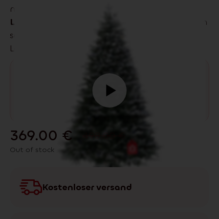
moderne wie auch klassische Interieurs. Die
LED
‑Beleuchtung mit 600 Dioden sorgt für ein
sanftes, angenehmes Licht – ganz ohne
Lampen wechseln.
369.00
€
498.00
€
Out of stock
Kostenloser versand