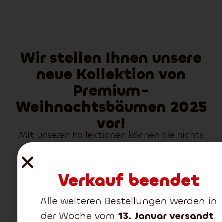
Wir stellen Ihnen unsere
neue Kollektion von
Premium-
Weihnachtsbäumen 2025
vor!
Mit unseren Kollektionen können Sie nichts
falsch machen.
Verkauf beendet
Alle weiteren Bestellungen werden in
-26%
der Woche vom
13. Januar versandt
.