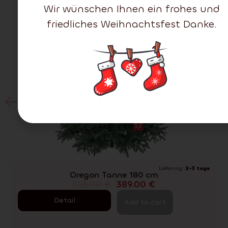
Wir wünschen Ihnen ein frohes und
friedliches Weihnachtsfest Danke.
Lieferung:
2-3 tage
Oregon Tanne 180 cm
525.00
€
389.00
€
Detail
Add to cart