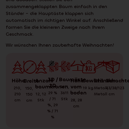
zusammengeklappten Baum einfach in den
Ständer – die Hauptäste klappen sich
automatisch im richtigen Winkel auf. Anschließend
formen Sie die kleineren Zweige nach Ihrem
Geschmack.
Wir wünschen Ihnen zauberhafte Weihnachten!
3D /
Baumäste
Gewicht
Schachte
Ständer
Höhe
Anzahl
Höhe
Breite
2D
baumkronen
vom
3611
,
19
kg
43/38/123
Metall
,
210
,
150
,
boden
29 %
3611
cm
Metall
210
12
,
12
150
/ 71
Stk
cm
Stk
28
,
28
cm
%
,
29
cm
% / 71
%