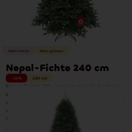
Mehr Fotos
Mehr grössen
Nepal-Fichte 240 cm
-26%
240
cm
Nepal-Fichte 240 cm zeichnet sich durch eine
elegante Silhouette und einen klassischen
Look und besonders dichtem Geäst aus 3D‑PE‑
und 2D‑PVC‑Nadeln aus. Passt perfekt in
moderne wie auch klassische Interieurs.