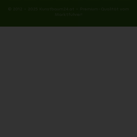
© 2012 – 2025 Kunstbaum24.at – Premium-Qualität vom
Marktführer!