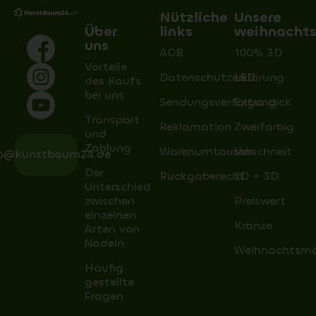
Nützliche
Unsere
Über
links
weihnacht
uns
AGB
100% 3D
Vorteile
Datenschutzerklärung
LED
des Kaufs
bei uns
Sendungsverfolgung
Extra dick
Transport
Reklamation
Zweifarbig
und
Zahlung
Warenumtausch
Verschneit
fo@kunstbaum24.de
Der
Rückgaberecht
2D + 3D
Unterschied
zwischen
Preiswert
einzelnen
Kränze
Arten von
Nadeln
Weihnachtsm
Häufig
gestellte
Fragen