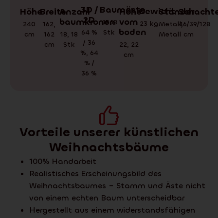
3D /
Baumäste
Gewicht
Schachte
Ständer
Höhe
Anzahl
Höhe
Breite
2D
baumkronen
vom
4568
23
kg
46/39/128
Metall
,
240
162
,
boden
64 %
Stk
cm
Metall
cm
18
,
18
162
/ 36
Stk
22
,
22
cm
%
,
64
cm
% /
36 %
Vorteile unserer künstlichen
Weihnachtsbäume
100% Handarbeit
Realistisches Erscheinungsbild des
Weihnachtsbaumes – Stamm und Äste nicht
von einem echten Baum unterscheidbar
Hergestellt aus einem widerstandsfähigen