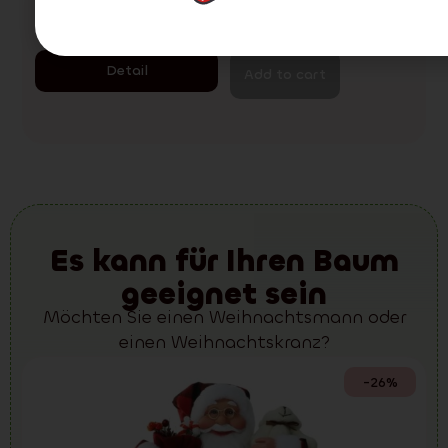
Lieferung:
2-3 tage
Tanne Natur 3D 210 cm
288.00
€
214.00
€
Detail
Add to cart
Es kann für Ihren Baum
geeignet sein
Möchten Sie einen Weihnachtsmann oder
einen Weihnachtskranz?
-26%