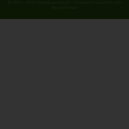
© 2012 – 2025 Kunstbaum24.at – Premium-Qualität vom
Marktführer!