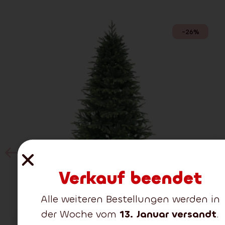
-26%
Verkauf beendet
Alle weiteren Bestellungen werden in
der Woche vom
13. Januar versandt
.
Lieferung:
2-3 tage
Himalaja-Fichte 210 cm