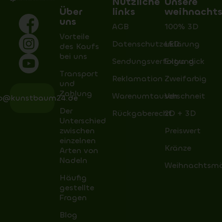
Nützliche
Unsere
Über
links
weihnacht
uns
AGB
100% 3D
Vorteile
Datenschutzerklärung
LED
des Kaufs
bei uns
Sendungsverfolgung
Extra dick
Transport
Reklamation
Zweifarbig
und
Zahlung
Warenumtausch
Verschneit
fo@kunstbaum24.de
Der
Rückgaberecht
2D + 3D
Unterschied
zwischen
Preiswert
einzelnen
Kränze
Arten von
Nadeln
Weihnachtsm
Häufig
gestellte
Fragen
Blog