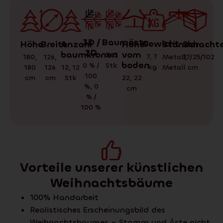
3D /
Baumäste
Gewicht
Schachte
Ständer
Höhe
Anzahl
Höhe
Breite
2D
baumkronen
vom
543
7
,
7
27/25/102
Metall
,
180
,
126
,
boden
0 % /
Stk
kg
cm
Metall
180
12
,
12
126
100
cm
Stk
22
,
22
cm
%
,
0
cm
% /
100 %
Vorteile unserer künstlichen
Weihnachtsbäume
100% Handarbeit
Realistisches Erscheinungsbild des
Weihnachtsbaumes – Stamm und Äste nicht