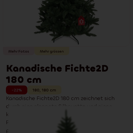
Mehr Fotos
Mehr grössen
Kanadische Fichte2D
180 cm
-22%
180
,
180
cm
Kanadische Fichte2D 180 cm zeichnet sich
durch eine elegante Silhouette und einen
klassischen Look und hochwertigen
PVC‑Nadeln mit natürlicher Optik aus. Passt
perfekt in moderne wie auch klassische