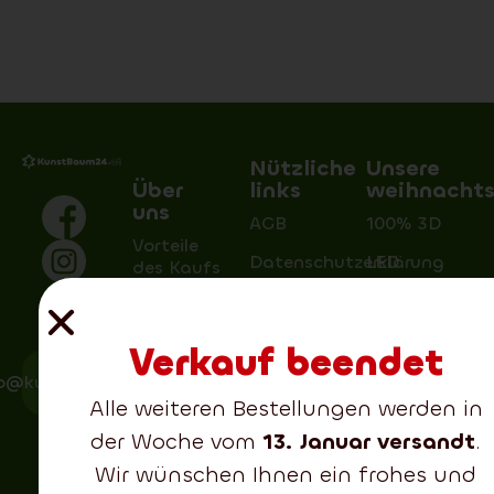
Nützliche
Unsere
Über
links
weihnacht
uns
AGB
100% 3D
Vorteile
Datenschutzerklärung
LED
des Kaufs
bei uns
Sendungsverfolgung
Extra dick
Transport
Reklamation
Zweifarbig
Verkauf beendet
und
Zahlung
Warenumtausch
Verschneit
fo@kunstbaum24.de
Alle weiteren Bestellungen werden in
Der
Rückgaberecht
2D + 3D
Unterschied
der Woche vom
13. Januar versandt
.
zwischen
Preiswert
Wir wünschen Ihnen ein frohes und
einzelnen
Kränze