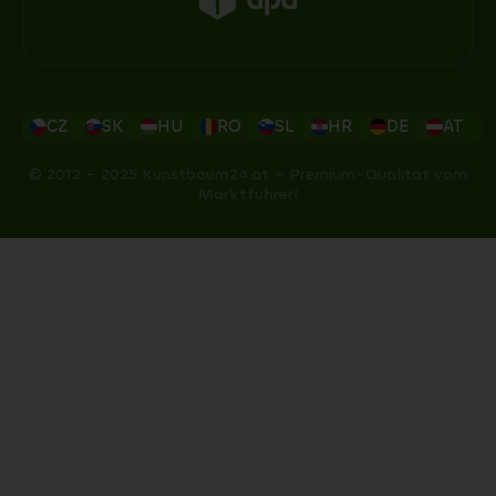
CZ
SK
HU
RO
SL
HR
DE
AT
© 2012 – 2025 Kunstbaum24.at – Premium-Qualität vom
Marktführer!