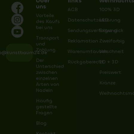
Über
links
weihnacht
uns
AGB
100% 3D
Vorteile
Datenschutzerklärung
LED
des Kaufs
bei uns
Sendungsverfolgung
Extra dick
Transport
Reklamation
Zweifarbig
und
Zahlung
Warenumtausch
Verschneit
fo@kunstbaum24.de
Der
Rückgaberecht
2D + 3D
Unterschied
zwischen
Preiswert
einzelnen
Kränze
Arten von
Nadeln
Weihnachtsm
Häufig
gestellte
Fragen
Blog
Kontakt