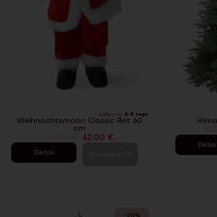
Lieferung:
2-3 tage
Weihnachtsmann Classic Rot 60
Hima
cm
33
56.00
€
42.00
€
Detai
Detail
Ausverkauft
-26%