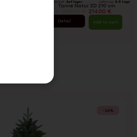
eferung:
2-3 tage
Verfügbarkeit:
Auf lager
Lieferung:
2-3 tage
 210 cm
Tanne Natur 3D 210 cm
00
€
288.00
€
214.00
€
Detail
erkauft
Add to cart
äume
 machen
-26%