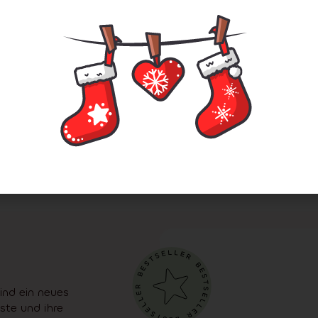
Lieferung:
2-3 tage
Li
e Natur 3D 150 cm
Kanadische Fichte2D
2.00
€
145.00
€
153.00
€
119.
l
Detail
Ausverkauft
Ausv
mium-weihnachstsb
seren Kollektionen können Sie nichts falsch
nd ein neues
te und ihre