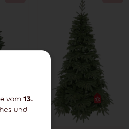
che vom
13.
ohes und