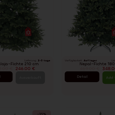
Lieferung:
2-3 tage
Verfügbarkeit:
Auf lager
Li
laja-Fichte 210 cm
Nepal-Fichte 18
2.00
€
246.00
€
469.00
€
348.
l
Detail
Ausverkauft
Add 
-35%