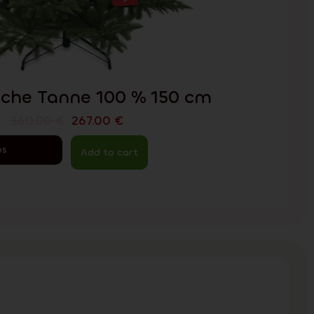
che Tanne 100 % 150 cm
360.00
€
267.00
€
es
Add to cart