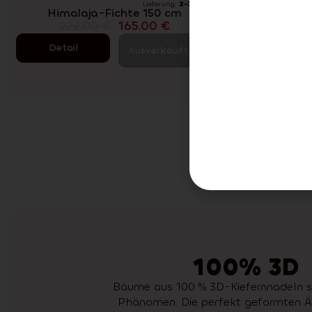
Lieferung:
2-3 tage
Himalaja-Fichte 150 cm
Tann
222.00
€
165.00
€
22
Detail
Detai
Ausverkauft
Pre
Mit un
100% 3D
Bäume aus 100 % 3D-Kiefernnadeln si
Phänomen. Die perfekt geformten Äs