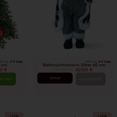
eferung:
2-3 tage
Lieferung:
2-3 tage
0 cm
Weihnachtsmann Silber 60 cm
00
€
56.00
€
42.00
€
Detail
to cart
Ausverkauft
-22%
-26%