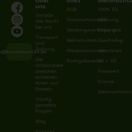
Über
links
weihnacht
uns
AGB
100% 3D
Vorteile
Datenschutzerklärung
LED
des Kaufs
bei uns
Sendungsverfolgung
Extra dick
Transport
Reklamation
Zweifarbig
und
Zahlung
Warenumtausch
Verschneit
fo@kunstbaum24.de
Der
Rückgaberecht
2D + 3D
Unterschied
zwischen
Preiswert
einzelnen
Kränze
Arten von
Nadeln
Weihnachtsm
Häufig
gestellte
Fragen
Blog
Kontakt