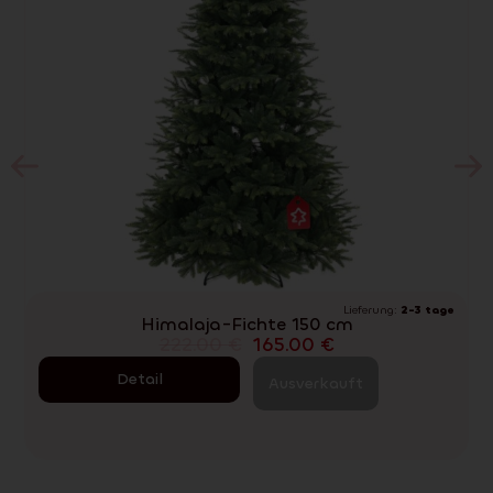
Lieferung:
2-3 tage
V
Himalaja-Fichte 150 cm
222.00
€
165.00
€
Detail
Ausverkauft