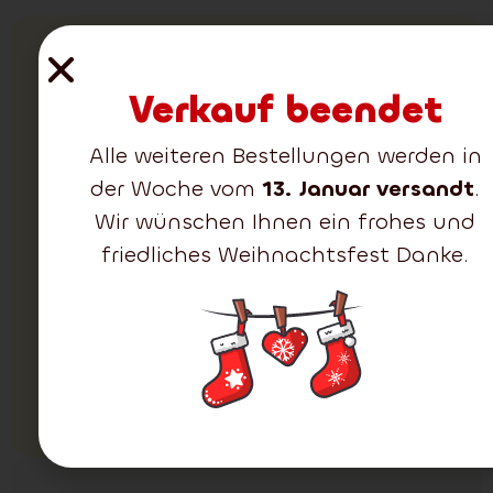
Körbe für
Verkauf beendet
Christbäume
Der braune Korb für
Alle weiteren Bestellungen werden in
den Weihnachtsbaum
zeichnet sich durch ein
der Woche vom
13. Januar versandt
.
elegantes Aussehen
Wir wünschen Ihnen ein frohes und
sowie dichte und
friedliches Weihnachtsfest Danke.
realistisch wirkende
Zweige aus. Er passt
perfekt in moderne
wie auch traditionelle
Interieurs.
Alle ansehen
(1)