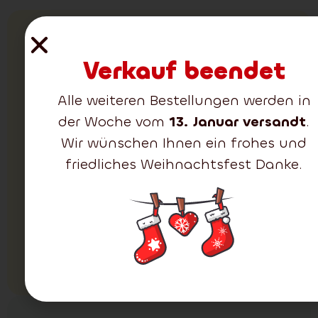
Körbe für
Verkauf beendet
Christbäume
Der braune Korb für
Alle weiteren Bestellungen werden in
den Weihnachtsbaum
zeichnet sich durch ein
der Woche vom
13. Januar versandt
.
elegantes Aussehen
Wir wünschen Ihnen ein frohes und
sowie dichte und
friedliches Weihnachtsfest Danke.
realistisch wirkende
Zweige aus. Er passt
perfekt in moderne
wie auch traditionelle
Interieurs.
Alle ansehen
(1)