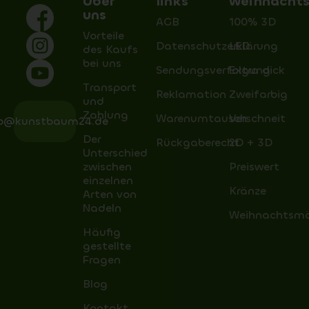
Über
links
weihnacht
uns
AGB
100% 3D
Vorteile
Datenschutzerklärung
LED
des Kaufs
bei uns
Sendungsverfolgung
Extra dick
Transport
Reklamation
Zweifarbig
und
Zahlung
Warenumtausch
Verschneit
fo@kunstbaum24.de
Der
Rückgaberecht
2D + 3D
Unterschied
zwischen
Preiswert
einzelnen
Kränze
Arten von
Nadeln
Weihnachtsm
Häufig
gestellte
Fragen
Blog
Kontakt